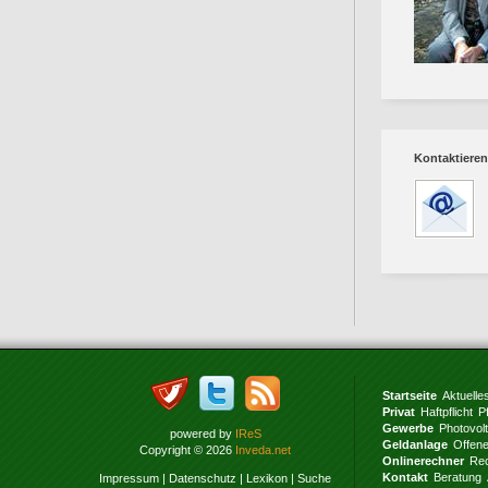
Kontaktieren
Startseite
Aktuelle
Privat
Haftpflicht
P
Gewerbe
Photovol
powered by
IReS
Geldanlage
Offen
Copyright © 2026
Inveda.net
Onlinerechner
Rec
Kontakt
Beratung
Impressum
|
Datenschutz
|
Lexikon
|
Suche