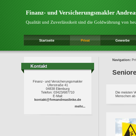
Finanz- und Versicherungsmakler Andrea
Qualität und Zuverlässikeit sind die Goldwährung von he
Startseite
Privat
Gewerbe
Navigation:
Pri
Kontakt
Kontakt
Senior
Finanz- und Versicherungsmakler
Uferstraße 41
04838 Eilenburg
Telefon: 03423/687710
Die meisten V
E-Mail:
Menschen ab 
kontakt@fvmandreaslinke.de
mehr...