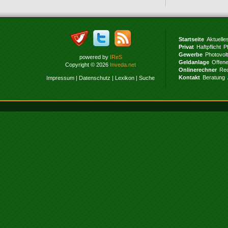
Startseite
Aktuelle
Privat
Haftpflicht
P
Gewerbe
Photovol
powered by
IReS
Geldanlage
Offen
Copyright © 2026
Inveda.net
Onlinerechner
Rec
Kontakt
Beratung
Impressum
|
Datenschutz
|
Lexikon
|
Suche