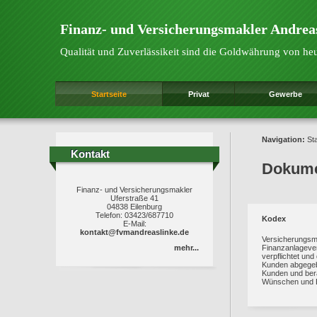
Finanz- und Versicherungsmakler Andrea
Qualität und Zuverlässikeit sind die Goldwährung von he
Startseite
Privat
Gewerbe
Navigation:
Sta
Kontakt
Kontakt
Dokum
Finanz- und Versicherungsmakler
Uferstraße 41
04838 Eilenburg
Telefon: 03423/687710
Kodex
E-Mail:
kontakt@fvmandreaslinke.de
Versicherungsm
mehr...
Finanzanlagever
verpflichtet un
Kunden abgegebe
Kunden und bera
Wünschen und B