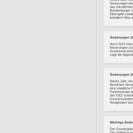
Neuerungen durc
das Inkrafttret
Bundesbürger zu
Elterngeld sowi
behalten! Was al
Änderungen 2
Auch 2014 müsse
Neuerungen zur 
Krankenversiche
zeigt die folgend
Änderungen 2
Neues Jahr, ne
Bereichen Versi
eine staatliche
Portemonnaie be
den GEZ-Gebühre
Gesetzesänderu
Neuigkeiten sin
Wichtige Ände
Der Gesetzgeber
Die Glühbirne h