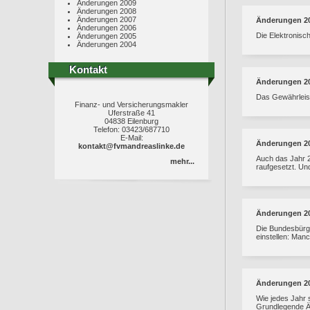
Änderungen 2009
Änderungen 2008
Änderungen 2007
Änderungen 2
Änderungen 2006
Die Elektronis
Änderungen 2005
Änderungen 2004
Kontakt
Kontakt
Änderungen 2
Das Gewährleist
Finanz- und Versicherungsmakler
Uferstraße 41
04838 Eilenburg
Telefon: 03423/687710
E-Mail:
Änderungen 2
kontakt@fvmandreaslinke.de
Auch das Jahr 2
mehr...
raufgesetzt. Un
Änderungen 2
Die Bundesbürg
einstellen: Man
Änderungen 2
Wie jedes Jahr 
Grundlegende Ä