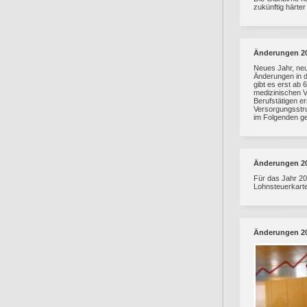
zukünftig härter
Änderungen 2
Neues Jahr, ne
Änderungen in d
gibt es erst ab
medizinischen V
Berufstätigen er
Versorgungsstru
im Folgenden g
Änderungen 2
Für das Jahr 2
Lohnsteuerkarte
Änderungen 2