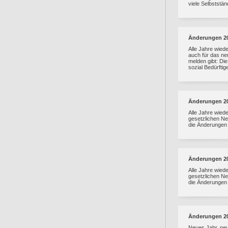
viele Selbststän
Änderungen 2
Alle Jahre wiede
auch für das ne
melden gibt: Die
sozial Bedürftig
Änderungen 2
Alle Jahre wied
gesetzlichen Ne
die Änderungen
Änderungen 2
Alle Jahre wied
gesetzlichen Ne
die Änderungen
Änderungen 2
Neues Jahr, ne