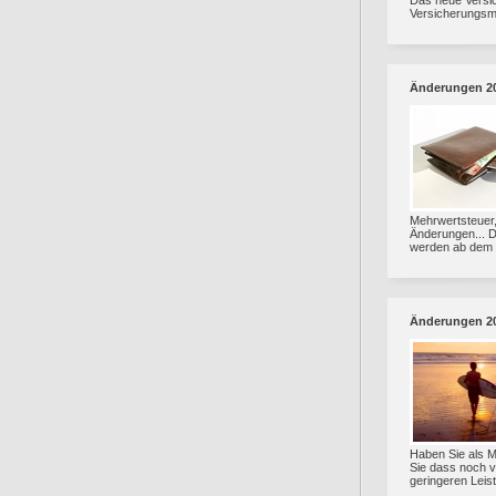
Das neue Versic
Versicherungsma
Änderungen 2
Mehrwertsteuer,
Änderungen... D
werden ab dem n
Änderungen 2
Haben Sie als Ma
Sie dass noch v
geringeren Leis