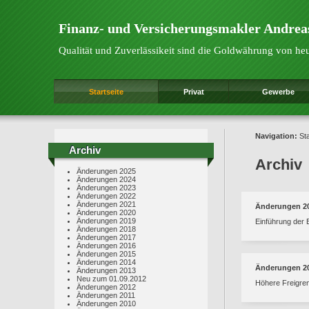
Finanz- und Versicherungsmakler Andrea
Qualität und Zuverlässikeit sind die Goldwährung von he
Startseite
Privat
Gewerbe
Navigation:
Sta
Archiv
Archiv
Archiv
Änderungen 2025
Änderungen 2024
Änderungen 2023
Änderungen 2022
Änderungen 2021
Änderungen 2
Änderungen 2020
Änderungen 2019
Einführung der 
Änderungen 2018
Änderungen 2017
Änderungen 2016
Änderungen 2015
Änderungen 2014
Änderungen 2
Änderungen 2013
Neu zum 01.09.2012
Höhere Freigren
Änderungen 2012
Änderungen 2011
Änderungen 2010