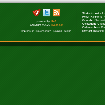
Startseite
Aktuelle
Privat
Haftpflicht
P
Gewerbe
Photovol
powered by
IReS
Geldanlage
Offen
Copyright © 2026
Inveda.net
Onlinerechner
Rec
Kontakt
Beratung
Impressum
|
Datenschutz
|
Lexikon
|
Suche