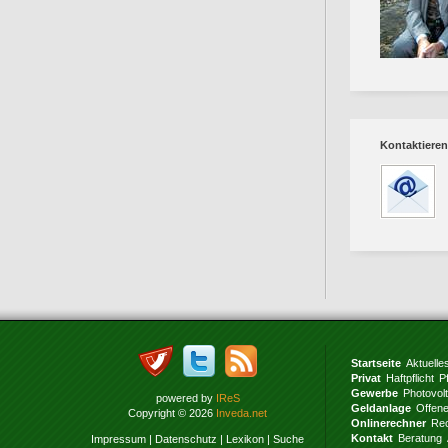
Kontaktieren
Startseite
Aktuelle
Privat
Haftpflicht
P
Gewerbe
Photovol
powered by
IReS
Geldanlage
Offen
Copyright © 2026
Inveda.net
Onlinerechner
Rec
Kontakt
Beratung
Impressum
|
Datenschutz
|
Lexikon
|
Suche