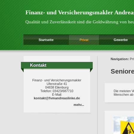
Finanz- und Versicherungsmakler Andrea
Qualität und Zuverlässikeit sind die Goldwährung von he
Startseite
Privat
Gewerbe
Navigation:
Pri
Kontakt
Kontakt
Senior
Finanz- und Versicherungsmakler
Uferstraße 41
04838 Eilenburg
Telefon: 03423/687710
Die meisten V
E-Mail:
Menschen ab 
kontakt@fvmandreaslinke.de
mehr...