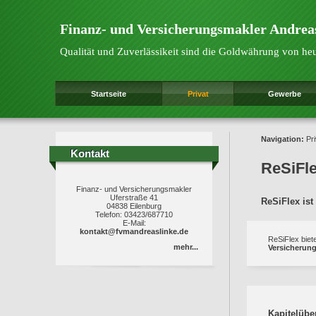
Finanz- und Versicherungsmakler Andrea
Qualität und Zuverlässikeit sind die Goldwährung von he
Startseite
Privat
Gewerbe
Navigation:
Pri
Kontakt
Kontakt
ReSiFl
Finanz- und Versicherungsmakler
Uferstraße 41
ReSiFlex is
04838 Eilenburg
Telefon: 03423/687710
E-Mail:
kontakt@fvmandreaslinke.de
ReSiFlex biet
mehr...
Versicherung
Kapitelübe