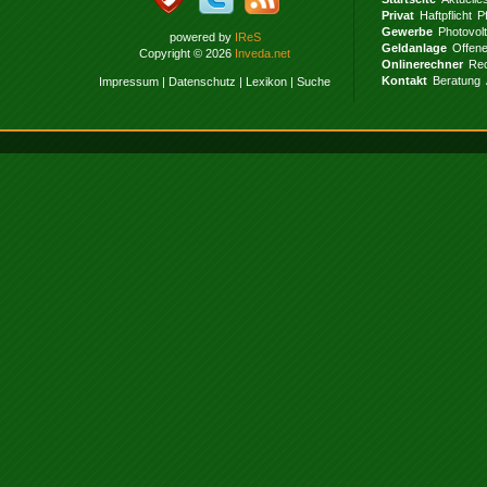
Privat
Haftpflicht
P
Gewerbe
Photovol
powered by
IReS
Geldanlage
Offen
Copyright © 2026
Inveda.net
Onlinerechner
Rec
Kontakt
Beratung
Impressum
|
Datenschutz
|
Lexikon
|
Suche