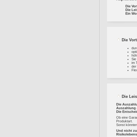
Die Vor
Die Le
Ein Wo
Die Vor
dur
opt
höh
Sie
im 
der
Fle
Die Lei
Die Auszahlu
Auszahlung a
Die Entschei
Ob eine Garant
Produktart.
Sonst könnten
Und nicht zu
Risikoleben