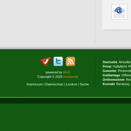
Startseite
Aktuelle
Privat
Haftpflicht
P
Gewerbe
Photovol
powered by
IReS
Geldanlage
Offen
Copyright © 2026
Inveda.net
Onlinerechner
Rec
Kontakt
Beratung
Impressum
|
Datenschutz
|
Lexikon
|
Suche