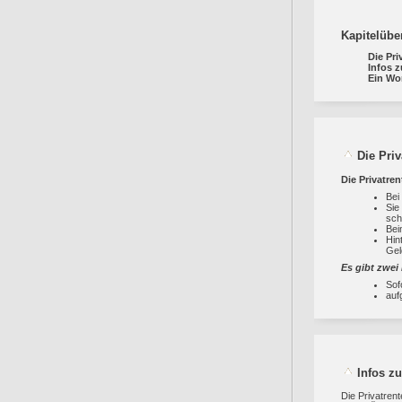
Kapitelübe
Die Pri
Infos z
Ein Wo
Die Priv
Die Privatre
Bei
Sie
sch
Bei
Hin
Gel
Es gibt zwei
Sof
auf
Infos zu
Die Privatrent