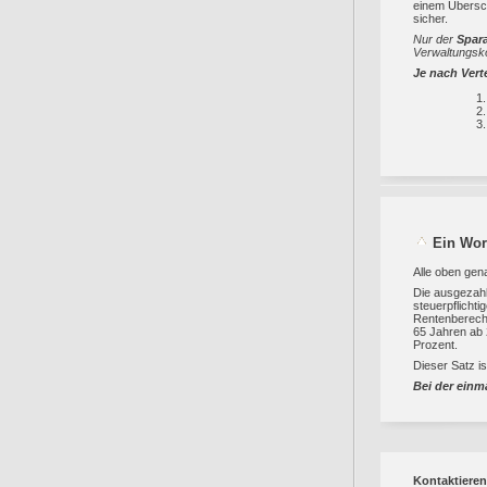
einem Übersch
sicher.
Nur der
Spara
Verwaltungsk
Je nach Vert
Ein Wor
Alle oben gen
Die ausgezahl
steuerpflichti
Rentenberecht
65 Jahren ab
Prozent.
Dieser Satz is
Bei der einm
Kontaktieren