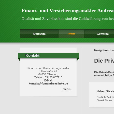
Finanz- und Versicherungsmakler Andrea
Qualität und Zuverlässikeit sind die Goldwährung von he
Startseite
Privat
Gewerbe
Navigation:
Pri
Kontakt
Kontakt
Die Pri
Finanz- und Versicherungsmakler
Uferstraße 41
Die Privat-Ren
04838 Eilenburg
eine wichtige 
Telefon: 03423/687710
E-Mail:
kontakt@fvmandreaslinke.de
mehr...
Haben Sie s
Endlich Zeit 
Damit Sie nic