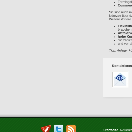
Termingel
Commerci
Sie sind auch n
jederzeit über 
Weitere Vorteil
Flexibilit
brauchen 
Attrakti
hohe Kurs
Sie zahle
und vor a
Tipp: Anleger k
Kontaktieren
Startseite
Aktuelle