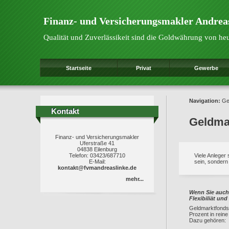
Finanz- und Versicherungsmakler Andrea
Qualität und Zuverlässikeit sind die Goldwährung von he
Startseite
Privat
Gewerbe
Navigation:
Ge
Kontakt
Kontakt
Geldma
Finanz- und Versicherungsmakler
Uferstraße 41
04838 Eilenburg
Telefon: 03423/687710
Viele Anleger
E-Mail:
sein, sondern
kontakt@fvmandreaslinke.de
mehr...
Wenn Sie auch 
Flexibiliät und
Geldmarktfonds 
Prozent in rein
Dazu gehören: