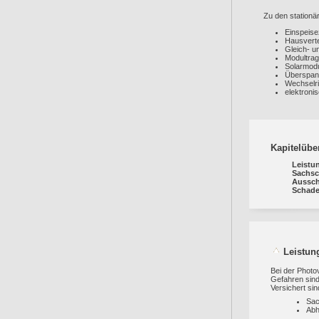
Zu den stationä
Einspeise
Hausverte
Gleich- 
Modultrag
Solarmod
Überspan
Wechselri
elektroni
Kapitelübe
Leistu
Sachs
Aussch
Schade
Leistun
Bei der Photo
Gefahren sind
Versichert sin
Sa
Abh