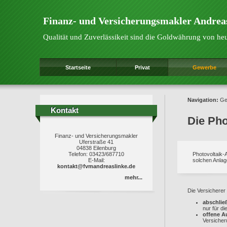
Finanz- und Versicherungsmakler Andrea
Qualität und Zuverlässikeit sind die Goldwährung von he
Startseite
Privat
Gewerbe
Navigation:
Ge
Kontakt
Kontakt
Die Pho
Finanz- und Versicherungsmakler
Uferstraße 41
04838 Eilenburg
Telefon: 03423/687710
Photovoltaik-
E-Mail:
solchen Anlage
kontakt@fvmandreaslinke.de
mehr...
Die Versicherer
abschlie
nur für d
offene A
Versicheru