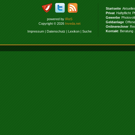
Startseite
Aktuelle
Privat
Haftpflicht
P
Gewerbe
Photovol
powered by
IReS
Geldanlage
Offen
Copyright © 2026
Inveda.net
Onlinerechner
Rec
Kontakt
Beratung
Impressum
|
Datenschutz
|
Lexikon
|
Suche