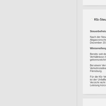
Kfz-Ste
Steuerbefrei
Nach der Neur
Abgasvorschri
Dezember 201
Winterreifenp
Bereits seit d
Verhältnisse (
gekennzeichne
Bei einem Ver
Verkehrsteilne
Flensburg.
Für die Kfz-V
ist der Unfall
Verzicht nich
Leistung kürz