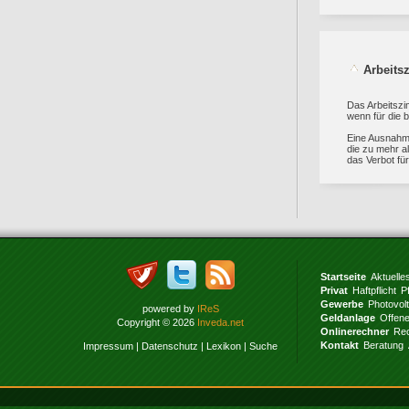
Arbeits
Das Arbeitszi
wenn für die b
Eine Ausnahme
die zu mehr a
das Verbot für
Startseite
Aktuelle
Privat
Haftpflicht
P
Gewerbe
Photovol
powered by
IReS
Geldanlage
Offen
Copyright © 2026
Inveda.net
Onlinerechner
Rec
Kontakt
Beratung
Impressum
|
Datenschutz
|
Lexikon
|
Suche