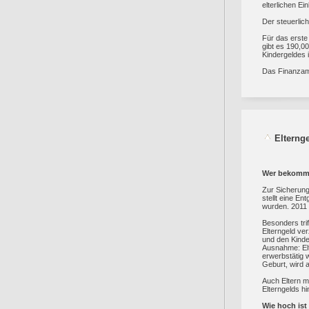
elterlichen E
Der steuerlich
Für das erste
gibt es 190,0
Kindergeldes 
Das Finanzamt
Elterng
Wer bekommt
Zur Sicherung
stellt eine E
wurden. 2011 
Besonders tri
Elterngeld ve
und den Kinde
Ausnahme: Elt
erwerbstätig 
Geburt, wird 
Auch Eltern m
Elterngelds h
Wie hoch ist