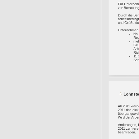
Für Unternehm
zur Betreuung 
Durch die Bera
arbeitsbeding
und Größe des
Unternehmen 
bis
Reg
meh
Gru
Arb
Ris
11 
Ber
Lohnste
Ab 2011 werde
2011 das elek
übergangsweis
Wird der Arbe
Änderungen, b
2011 zum erst
beantragen.