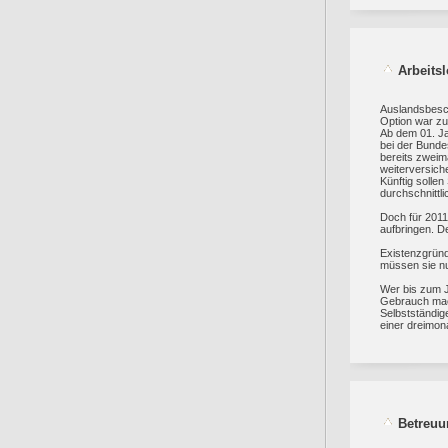
Arbeits
Auslandsbesch
Option war zu
Ab dem 01. Ja
bei der Bunde
bereits zweim
weiterversich
Künftig solle
durchschnittl
Doch für 2011
aufbringen. D
Existenzgründ
müssen sie nu
Wer bis zum J
Gebrauch mac
Selbstständig
einer dreimon
Betreuu