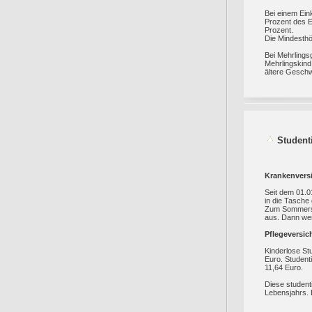
Bei einem Ein
Prozent des E
Prozent.
Die Mindesthö
Bei Mehrlings
Mehrlingskind
ältere Geschw
Student
Krankenvers
Seit dem 01.0
in die Tasche
Zum Sommerse
aus. Dann wer
Pflegeversic
Kinderlose St
Euro. Student
11,64 Euro.
Diese student
Lebensjahrs. 