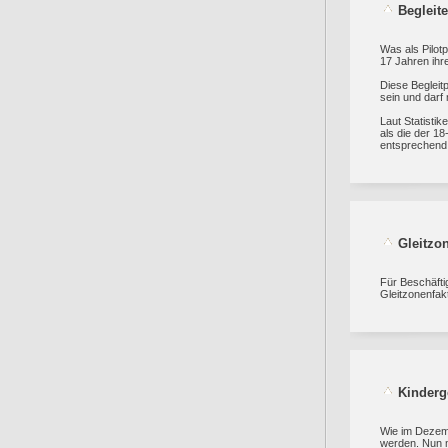
Begleite
Was als Pilot
17 Jahren ihr
Diese Begleit
sein und darf
Laut Statistik
als die der 1
entsprechend 
Gleitzo
Für Beschäftig
Gleitzonenfak
Kinderg
Wie im Dezemb
werden. Nun m