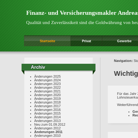
Finanz- und Versicherungsmakler Andrea
Qualität und Zuverlässikeit sind die Goldwährung von he
Startseite
Privat
Gewerbe
Navigation:
Sta
Archiv
Archiv
Wichti
Änderungen 2025
Änderungen 2024
Änderungen 2023
Änderungen 2022
Änderungen 2021
Für das Jahr
Änderungen 2020
Lohnsteuerkar
Änderungen 2019
Änderungen 2018
Weiterführend
Änderungen 2017
Änderungen 2016
Ge
Änderungen 2015
Rec
Änderungen 2014
Änderungen 2013
Neu zum 01.09.2012
Änderungen 2012
Änderungen 2011
Änderungen 2010