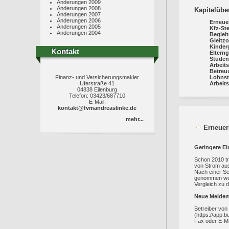
Änderungen 2009
Änderungen 2008
Kapitelübe
Änderungen 2007
Änderungen 2006
Erneue
Änderungen 2005
Kfz-St
Änderungen 2004
Begleit
Gleitz
Kinder
Kontakt
Kontakt
Elterng
Studen
Arbeit
Betreu
Finanz- und Versicherungsmakler
Lohnst
Uferstraße 41
Arbeit
04838 Eilenburg
Telefon: 03423/687710
E-Mail:
kontakt@fvmandreaslinke.de
mehr...
Erneuer
Geringere E
Schon 2010 tr
von Strom aus
Nach einer Se
genommen werd
Vergleich zu 
Neue Meldem
Betreiber von
(https://app.b
Fax oder E-Mai