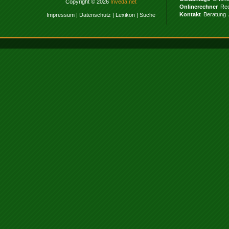
Copyright © 2026
Inveda.net
Onlinerechner
Rec
Kontakt
Beratung
Impressum
|
Datenschutz
|
Lexikon
|
Suche