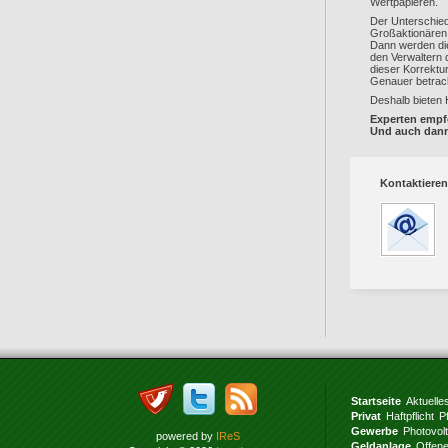
Wertpapieren.
Der Unterschied
Großaktionären 
Dann werden die
den Verwaltern 
dieser Korrektu
Genauer betracht
Deshalb bieten 
Experten empfe
Und auch dann
Kontaktieren
Startseite
Aktuelle
Privat
Haftpflicht
P
Gewerbe
Photovol
powered by
IReS
Geldanlage
Offen