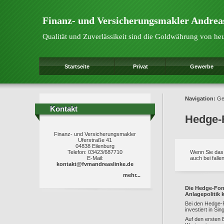
Finanz- und Versicherungsmakler Andrea
Qualität und Zuverlässikeit sind die Goldwährung von he
Startseite
Privat
Gewerbe
Navigation:
Ge
Kontakt
Kontakt
Hedge-
Finanz- und Versicherungsmakler
Uferstraße 41
04838 Eilenburg
Telefon: 03423/687710
Wenn Sie das 
E-Mail:
auch bei fall
kontakt@fvmandreaslinke.de
mehr...
Die Hedge-Fond
Anlagepolitik 
Bei den Hedge
investiert in S
Auf den ersten 