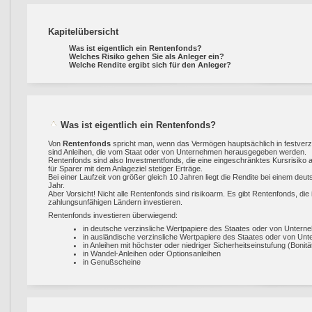
Kapitelübersicht
Was ist eigentlich ein Rentenfonds?
Welches Risiko gehen Sie als Anleger ein?
Welche Rendite ergibt sich für den Anleger?
Was ist eigentlich ein Rentenfonds?
Von
Rentenfonds
spricht man, wenn das Vermögen hauptsächlich in festverzi
sind Anleihen, die vom Staat oder von Unternehmen herausgegeben werden.
Rentenfonds sind also Investmentfonds, die eine eingeschränktes Kursrisiko a
für Sparer mit dem Anlageziel stetiger Erträge.
Bei einer Laufzeit von größer gleich 10 Jahren liegt die Rendite bei einem de
Jahr.
Aber Vorsicht! Nicht alle Rentenfonds sind risikoarm. Es gibt Rentenfonds, die 
zahlungsunfähigen Ländern investieren.
Rentenfonds investieren überwiegend:
in deutsche verzinsliche Wertpapiere des Staates oder von Unter
in ausländische verzinsliche Wertpapiere des Staates oder von Un
in Anleihen mit höchster oder niedriger Sicherheitseinstufung (Bonitä
in Wandel-Anleihen oder Optionsanleihen
in Genußscheine