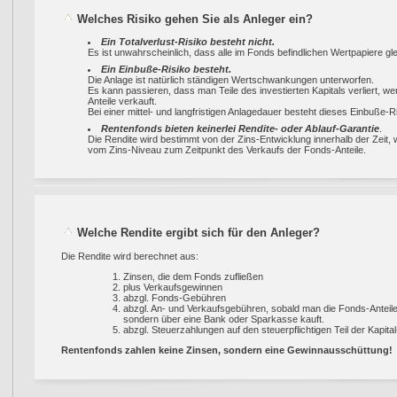
Welches Risiko gehen Sie als Anleger ein?
Ein Totalverlust-Risiko besteht nicht.
Es ist unwahrscheinlich, dass alle im Fonds befindlichen Wertpapiere gle
Ein Einbuße-Risiko besteht.
Die Anlage ist natürlich ständigen Wertschwankungen unterworfen.
Es kann passieren, dass man Teile des investierten Kapitals verliert, 
Anteile verkauft.
Bei einer mittel- und langfristigen Anlagedauer besteht dieses Einbuße-Ri
Rentenfonds bieten keinerlei Rendite- oder Ablauf-Garantie
.
Die Rendite wird bestimmt von der Zins-Entwicklung innerhalb der Zeit,
vom Zins-Niveau zum Zeitpunkt des Verkaufs der Fonds-Anteile.
Welche Rendite ergibt sich für den Anleger?
Die Rendite wird berechnet aus:
Zinsen, die dem Fonds zufließen
plus Verkaufsgewinnen
abzgl. Fonds-Gebühren
abzgl. An- und Verkaufsgebühren, sobald man die Fonds-Anteile 
sondern über eine Bank oder Sparkasse kauft.
abzgl. Steuerzahlungen auf den steuerpflichtigen Teil der Kapital
Rentenfonds zahlen keine Zinsen, sondern eine Gewinnausschüttung!