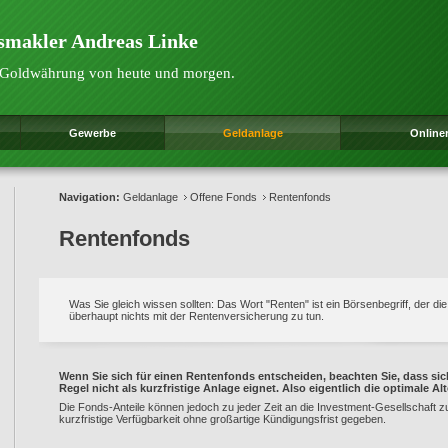
gsmakler Andreas Linke
ie Goldwährung von heute und morgen.
Gewerbe
Geldanlage
Online
Navigation:
Geldanlage
Offene Fonds
Rentenfonds
Rentenfonds
Was Sie gleich wissen sollten: Das Wort "Renten" ist ein Börsenbegriff, der di
überhaupt nichts mit der Rentenversicherung zu tun.
Wenn Sie sich für einen Rentenfonds entscheiden, beachten Sie, dass si
Regel nicht als kurzfristige Anlage eignet. Also eigentlich die optimale Alt
Die Fonds-Anteile können jedoch zu jeder Zeit an die Investment-Gesellschaft 
kurzfristige Verfügbarkeit ohne großartige Kündigungsfrist gegeben.