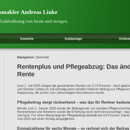
gsmakler Andreas Linke
ie Goldwährung von heute und morgen.
Gewerbe
Geldanlage
Online
Navigation:
Startseite
Rentenplus und Pflegeabzug: Das ände
Rente
Zum 1. Juli 2025 steigen die gesetzlichen Renten um 3,74 Prozent – doch gleic
und Rentner zahlen im Juli einmalig einen deutlich höheren Beitrag zur Pflegeve
Anpassung, die schon zum Jahresbeginn beschlossen wurde.
Pflegebeitrag steigt rückwirkend – was das für Rentner bedeute
Bereits zum 1. Januar 2025 wurde der Beitragssatz zur sozialen Pflegeversicher
Rentnerinnen und Rentnern wurde die Erhöhung noch nicht berücksichtigt – das
Juli nach. Für einen Monat liegt der Pflegebeitrag deshalb bei 4,8 Prozent. Dami
Juni 2025 auf einen Schlag ausgeglichen.
Einmalzahlung für sechs Monate – so rechnet sich der Beitrag