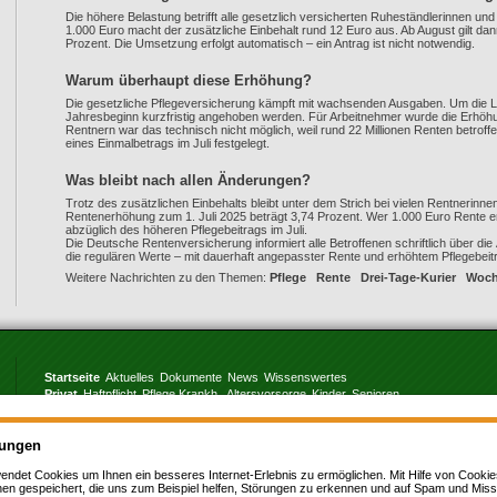
Die höhere Belastung betrifft alle gesetzlich versicherten Ruheständlerinnen un
1.000 Euro macht der zusätzliche Einbehalt rund 12 Euro aus. Ab August gilt dan
Prozent. Die Umsetzung erfolgt automatisch – ein Antrag ist nicht notwendig.
Warum überhaupt diese Erhöhung?
Die gesetzliche Pflegeversicherung kämpft mit wachsenden Ausgaben. Um die L
Jahresbeginn kurzfristig angehoben werden. Für Arbeitnehmer wurde die Erhöhu
Rentnern war das technisch nicht möglich, weil rund 22 Millionen Renten betrof
eines Einmalbetrags im Juli festgelegt.
Was bleibt nach allen Änderungen?
Trotz des zusätzlichen Einbehalts bleibt unter dem Strich bei vielen Rentnerinn
Rentenerhöhung zum 1. Juli 2025 beträgt 3,74 Prozent. Wer 1.000 Euro Rente e
abzüglich des höheren Pflegebeitrags im Juli.
Die Deutsche Rentenversicherung informiert alle Betroffenen schriftlich über d
die regulären Werte – mit dauerhaft angepasster Rente und erhöhtem Pflegebeit
Weitere Nachrichten zu den Themen:
Pflege
Rente
Drei-Tage-Kurier
Woch
Startseite
Aktuelles
Dokumente
News
Wissenswertes
Privat
Haftpflicht
Pflege,Krankh.
Altersvorsorge
Kinder
Senioren
Gewerbe
Photovoltaikanlage
Berufshaftpflicht
Betriebshaftpflicht
Betriebsinhalt
Geldanlage
Offene Fonds
KundenServiceCenter
Onlinerechner
Rechenhelfer
lungen
Kontakt
Beratung
Anfahrt
Über uns
Impressum
Erstinformation
Datenschutz
endet Cookies u
m Ihnen ein besseres Internet-Erlebnis zu ermöglichen. Mit Hilfe von Cooki
nen gespeichert, die uns zum Beispiel helfen, Störungen zu erkennen und auf Spam und Mi