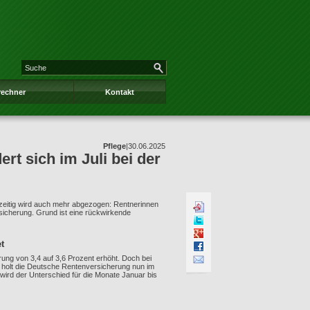
rechner
Kontakt
Pflege
|
30.06.2025
rt sich im Juli bei der
hzeitig wird auch mehr abgezogen: Rentnerinnen
rsicherung. Grund ist eine rückwirkende
t
ung von 3,4 auf 3,6 Prozent erhöht. Doch bei
 holt die Deutsche Rentenversicherung nun im
t wird der Unterschied für die Monate Januar bis