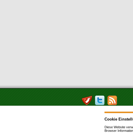
powered by
IReS
Copyright © 2026
Inveda.net
Cookie Einstel
Impressum
|
Datenschutz
|
Lexikon
|
Suche
Diese Website verw
Browser Informatio