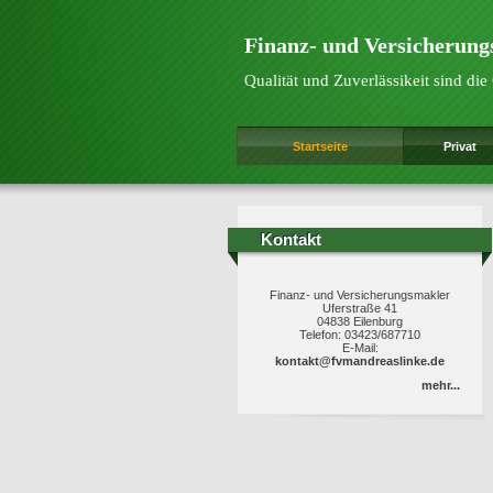
Finanz- und Versicherun
Qualität und Zuverlässikeit sind d
Startseite
Privat
Kontakt
Kontakt
Finanz- und Versicherungsmakler
Uferstraße 41
04838 Eilenburg
Telefon: 03423/687710
E-Mail:
kontakt@fvmandreaslinke.de
mehr...