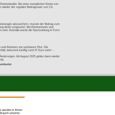
d Ruheständler. Bei einer monatlichen Rente von
n wieder der reguläre Beitragssatz von 3,6
eistungen abzusichern, musste der Beitrag zum
ng direkt umgesetzt. Bei Rentnerinnen und
fen sind. Deshalb wurde die Nachzahlung in Form
en und Rentnern ein spürbares Plus: Die
rhält, bekommt künftig rund 37 Euro mehr –
ie Änderungen. Ab August 2025 gelten dann wieder
rag.
enkurier
es werden in Ihrem
ssbrauch unseres