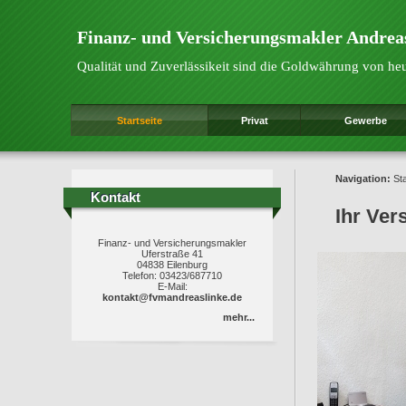
Finanz- und Versicherungsmakler Andrea
Qualität und Zuverlässikeit sind die Goldwährung von he
Startseite
Privat
Gewerbe
Navigation:
Sta
Kontakt
Kontakt
Ihr Ver
Finanz- und Versicherungsmakler
Uferstraße 41
04838 Eilenburg
Telefon: 03423/687710
E-Mail:
kontakt@fvmandreaslinke.de
mehr...