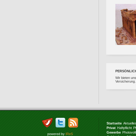
PERSÖNLIC
Wir bieten un
Versicherung.
Startseite
Aktuelle
Privat
Haftpflicht
P
Gewerbe
Photovol
powered by
IReS